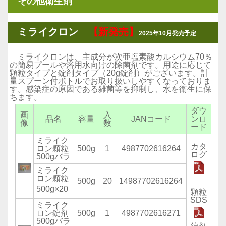
その他衛生剤
ミライクロン
【新発売】
2025年10月発売予定
ミライクロンは、主成分が次亜塩素酸カルシウム70％
の簡易プールや浴用水向けの除菌剤です。用途に応じて
顆粒タイプと錠剤タイプ（20g錠剤）がございます。計
量スプーン付ボトルでお取り扱いしやすくなっておりま
す。感染症の原因である雑菌等を抑制し、水を衛生に保
ちます。
ダウ
画
入
品名
容量
JANコード
ンロ
像
数
ード
ミライク
カタ
ロン顆粒
500g
1
4987702616264
ログ
500gバラ
ミライク
ロン顆粒
500g
20
14987702616264
500g×20
顆粒
SDS
ミライク
ロン錠剤
500g
1
4987702616271
500gバラ