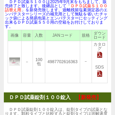
ＤＰＤ試薬Ｓ１００は2025年9月末をもちまして、販
売終了と致します。後継品として「
ＤＰＤ試薬Ｓ１００
詰替え用
」を新発売致します。遊離残留塩素測定器のエ
ンパテスターシリーズの補充用として無駄を省いたチャ
ック袋による簡易包装とエンパテスターにセッティング
出来るＤＰＤ試薬Ｓ５０用の空箱をお付けしておりま
す。
ダウン
画像
容量
入数
JANコード
規格
ロード
カタロ
グ
100
－
－
4987702616363
包
SDS
ＤＰＤ試薬錠剤１００錠入
【
新発売】
ＤＰＤ試薬錠剤１００錠入は、錠剤タイプの試薬とな
ります。顆粒タイプと比較すると錠剤タイプは溶解速度