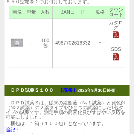
Ｓ５０空箱を１つお付けしております。
ダウン
画像
容量
入数
JANコード
規格
ロード
カタロ
グ
100
－
－
4987702616332
包
SDS
ＤＰＤ試薬Ｓ１００
【廃番】
2025年9月30日終売
ＤＰＤ試薬Ｓは、従来の緩衝液（№１試薬）と発色剤
（№２試薬）の２薬タイプをひとつの試薬にした1包タ
イプの試薬です。測定手順の簡素化及びすばやい反応を
可能にしました。
梱包は、１箱（１００包）となっています。
追記：