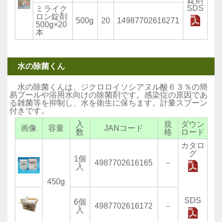
錠剤
SDS
ミライク
ロン錠剤
500g
20
14987702616271
500g×20
本
水の除菌くん
水の除菌くんは、ジクロロイソシアヌル酸６３％の簡
易プールや浴用水向けの除菌剤です。感染症の原因であ
る雑菌等を抑制し、水を衛生に保ちます。計量スプーン
付きです。
入
規
ダウン
画像
容量
JANコード
数
格
ロード
カタロ
グ
1個
4987702616165
－
入
450g
SDS
6個
4987702616172
－
入