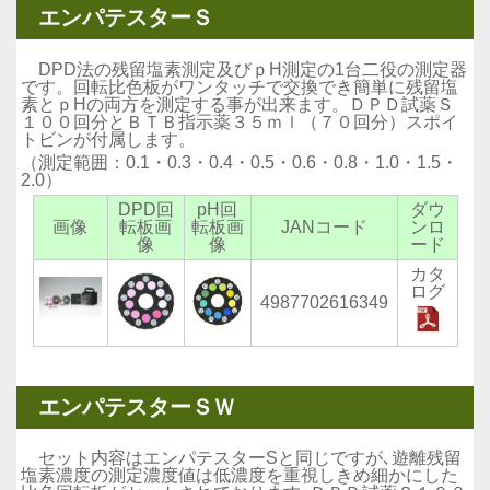
エンパテスターＳ
DPD法の残留塩素測定及びｐH測定の1台二役の測定器
です。回転比色板がワンタッチで交換でき簡単に残留塩
素とｐHの両方を測定する事が出来ます。ＤＰＤ試薬Ｓ
１００回分とＢＴＢ指示薬３５ｍｌ（７０回分）スポイ
トビンが付属します。
（測定範囲：0.1・0.3・0.4・0.5・0.6・0.8・1.0・1.5・
2.0）
DPD回
pH回
ダウ
画像
転板画
転板画
JANコード
ンロ
像
像
ード
カタ
ログ
4987702616349
エンパテスターＳＷ
セット内容はエンパテスターSと同じですが､遊離残留
塩素濃度の測定濃度値は低濃度を重視しきめ細かにした