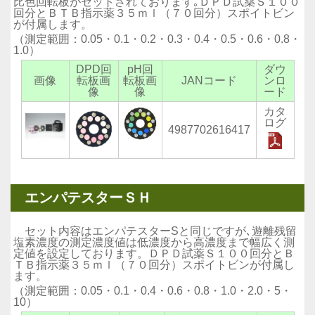
比色回転板がセットされております｡ＤＰＤ試薬Ｓ１００
回分とＢＴＢ指示薬３５ｍｌ（７０回分）スポイトビン
が付属します。
（測定範囲：0.05・0.1・0.2・0.3・0.4・0.5・0.6・0.8・
1.0）
DPD回
pH回
ダウ
画像
転板画
転板画
JANコード
ンロ
像
像
ード
カタ
ログ
4987702616417
エンパテスターＳＨ
セット内容はエンパテスターSと同じですが､遊離残留
塩素濃度の測定濃度値は低濃度から高濃度まで幅広く測
定値を設定しております。ＤＰＤ試薬Ｓ１００回分とＢ
ＴＢ指示薬３５ｍｌ（７０回分）スポイトビンが付属し
ます。
（測定範囲：0.05・0.1・0.4・0.6・0.8・1.0・2.0・5・
10）