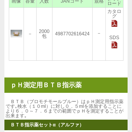
画像
容量
入数
JANコード
規格
ロード
カタロ
グ
2000
－
－
4987702616424
包
SDS
ｐＨ測定用ＢＴＢ指示薬
ＢＴＢ（ブロモチモールブルー）はｐＨ測定用指示薬
です｡検水（１０ml）に対し０．５mlを添加することに
より６．０～
７．６までの範囲でｐＨを測定することが
出来ます｡
ＢＴＢ指示薬セットα（アルファ）