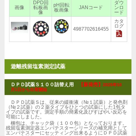
DPD回
ダウ
pH回転
画像
転板画
JANコード
ンロ
板画像
像
ード
カタ
ログ
4987702616455
遊離残留塩素測定試薬
ＤＰＤ試薬Ｓ１００詰替え用
【新発売】
2025年10
月1日から出荷開始
ＤＰＤ試薬Ｓは、従来の緩衝液（№１試薬）と発色剤
（№２試薬）の２薬タイプをひとつの試薬にした1包タ
イプの試薬です。測定手順の簡素化及びすばやい反応を
可能にしました。
梱包は、チャック袋（１００包）となっております。
残留塩素測定器エンパテスターシリーズの補充用として
エンパテスターにセッティング出来るようにＤＰＤ試薬