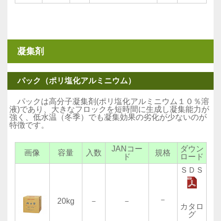
凝集剤
パック（ポリ塩化アルミニウム）
パックは高分子凝集剤(ポリ塩化アルミニウム１０％溶
液)であり、大きなフロックを短時間に生成し凝集能力が
強く、低水温（冬季）でも凝集効果の劣化が少ないのが
特徴です。
JANコー
ダウン
画像
容量
入数
規格
ド
ロード
ＳＤＳ
－
20kg
－
－
カタロ
グ