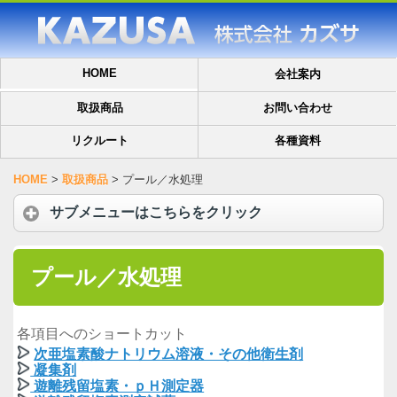
HOME
会社案内
取扱商品
お問い合わせ
リクルート
各種資料
HOME
>
取扱商品
>
プール／水処理
サブメニューはこちらをクリック
プール／水処理
各項目へのショートカット
次亜塩素酸ナトリウム溶液・その他衛生剤
凝集剤
遊離残留塩素・ｐＨ測定器