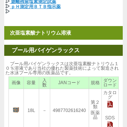
遊離残留塩素測定試薬
ｐＨ測定用ＢＴＢ指示薬
次亜塩素酸ナトリウム溶液
プール用バイゲンラックス
プール用バイゲンラックスは次亜塩素酸ナトリウム１
０％溶液であり当社の優れた製薬技術によって製造され
た水泳プール専用の医薬品です。
入
ダウン
画像
容量
JANコード
規格
数
ロード
カタロ
グ
第２
類
18L
－
4987702616240
医薬
品
SDS