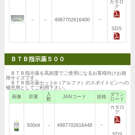
カタロ
グ
－
－
－
4987702616400
SDS
ＢＴＢ指示薬５００
ＢＴＢ指示薬を高頻度でご使用になるお客様向けお徳
用サイズです。
ＢＴＢ指示薬セットα（アルファ）のスポイトビンへの
補充用としてご利用下さい。
入
ダウン
画像
容量
JANコード
規格
数
ロード
カタロ
グ
－
500ml
－
4987702616448
SDS