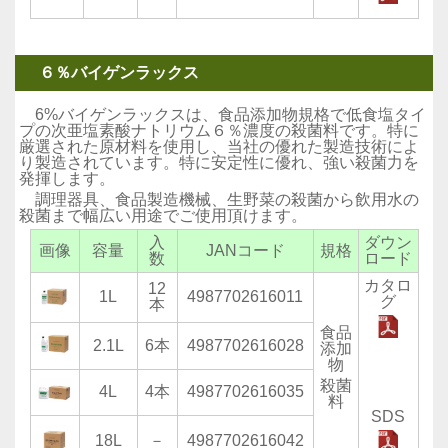
６％バイゲンラックス
6%バイゲンラックスは、食品添加物規格で低食塩タイ
プの次亜塩素酸ナトリウム６％濃度の殺菌料です。特に
厳選された原材料を使用し、当社の優れた製造技術によ
り製造されています。特に安定性に優れ、強い殺菌力を
発揮します。
調理器具、食品製造機械、生野菜の殺菌から飲用水の
殺菌まで幅広い用途でご使用頂けます。
入
ダウン
画像
容量
JANコード
規格
数
ロード
カタロ
12
1L
4987702616011
グ
本
食品
2.1L
6本
4987702616028
添加
物
殺菌
4L
4本
4987702616035
料
SDS
18L
－
4987702616042