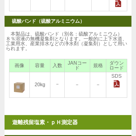
硫酸バンド（硫酸アルミニウム）
本製品は、硫酸バンド（別名：硫酸アルミニウム）
８％溶液の無機凝集剤となります。一般的に上下水道、
工業用水、産業排水などの浄水剤（凝集剤）として用い
られます。
JANコー
ダウン
画像
容量
入数
規格
ド
ロード
SDS
－
20kg
－
－
遊離残留塩素・ｐＨ測定器