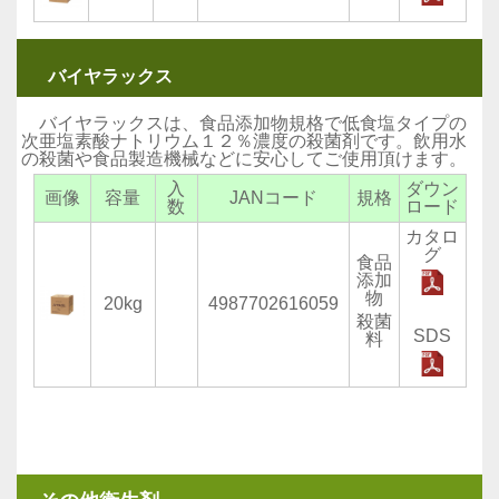
バイヤラックス
バイヤラックスは、食品添加物規格で低食塩タイプの
次亜塩素酸ナトリウム１２％濃度の殺菌剤です。飲用水
の殺菌や食品製造機械などに安心してご使用頂けます。
入
ダウン
画像
容量
JANコード
規格
数
ロード
カタロ
グ
食品
添加
物
20kg
4987702616059
殺菌
SDS
料