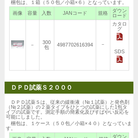
梱包は、１箱（５０包／小箱×６）となっています。
ダウン
画像
容量
入数
JANコード
規格
ロード
カタロ
グ
300
－
－
4987702616394
包
SDS
ＤＰＤ試薬Ｓ２０００
ＤＰＤ試薬Ｓは、従来の緩衝液（№１試薬）と発色剤
（№２試薬）の２薬タイプをひとつの試薬にした1包タ
イプの試薬です。測定手順の簡素化及びすばやい反応を
可能にしました。
梱包は、１ケース（５０包／小箱×４０）となっていま
す。
ダウン