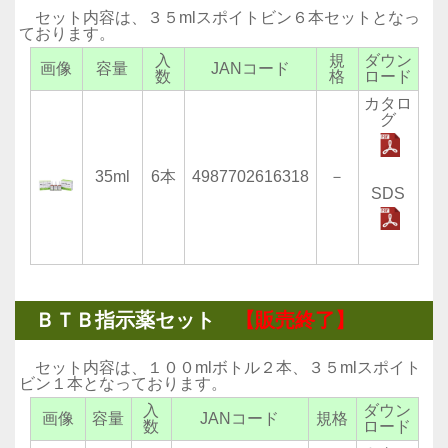
セット内容は、３５mlスポイトビン６本セットとなっ
ております。
入
規
ダウン
画像
容量
JANコード
数
格
ロード
カタロ
グ
35ml
6本
4987702616318
－
SDS
ＢＴＢ指示薬セット
【販売終了】
セット内容は、１００mlボトル２本、３５mlスポイト
ビン１本となっております。
入
ダウン
画像
容量
JANコード
規格
数
ロード