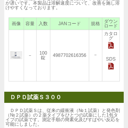
が遅いです。本製品は溶解速度について、改善を施し溶
けやすくなっております。
ダウン
画像
容量
入数
JANコード
規格
ロード
カタロ
グ
100
－
－
4987702616356
錠
SDS
ＤＰＤ試薬Ｓ３００
ＤＰＤ試薬Ｓは、従来の緩衝液（№１試薬）と発色剤
（№２試薬）の２薬タイプをひとつの試薬にした1包タ
イプの試薬です。測定手順の簡素化及びすばやい反応を
可能にしました。